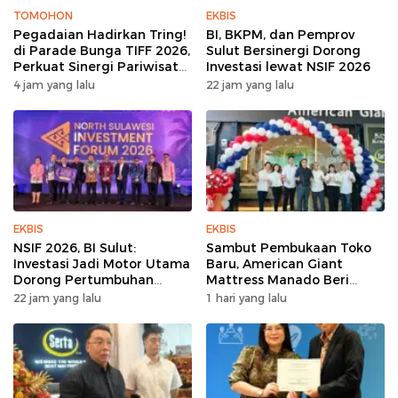
TOMOHON
EKBIS
Pegadaian Hadirkan Tring!
BI, BKPM, dan Pemprov
di Parade Bunga TIFF 2026,
Sulut Bersinergi Dorong
Perkuat Sinergi Pariwisata
Investasi lewat NSIF 2026
Sulut
4 jam yang lalu
22 jam yang lalu
EKBIS
EKBIS
NSIF 2026, BI Sulut:
Sambut Pembukaan Toko
Investasi Jadi Motor Utama
Baru, American Giant
Dorong Pertumbuhan
Mattress Manado Beri
Ekonomi Sulut
Promo Hemat Jutaan
22 jam yang lalu
1 hari yang lalu
Rupiah