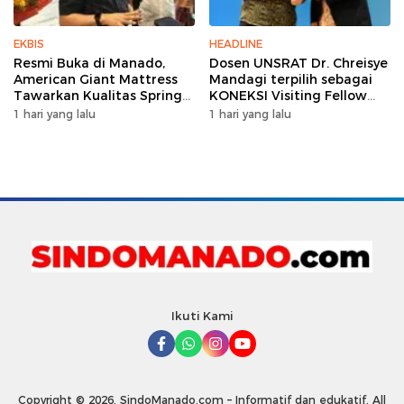
EKBIS
HEADLINE
Resmi Buka di Manado,
Dosen UNSRAT Dr. Chreisye
American Giant Mattress
Mandagi terpilih sebagai
Tawarkan Kualitas Spring
KONEKSI Visiting Fellow
Bed Premium
2026 di Australia
1 hari yang lalu
1 hari yang lalu
Ikuti Kami
Copyright © 2026. SindoManado.com – Informatif dan edukatif. All