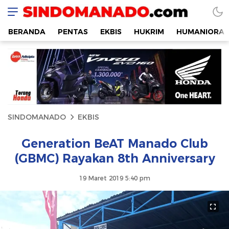
SINDOMANADO
Informatif dan Edukatif
BERANDA
PENTAS
EKBIS
HUKRIM
HUMANIORA
SINDOMANADO
EKBIS
Generation BeAT Manado Club
(GBMC) Rayakan 8th Anniversary
19 Maret 2019 5:40 pm