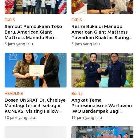
EKBIS
EKBIS
Sambut Pembukaan Toko
Resmi Buka di Manado,
Baru, American Giant
American Giant Mattress
Mattress Manado Beri
Tawarkan Kualitas Spring
Promo Hemat Jutaan
Bed Premium
5 jam yang lalu
5 jam yang lalu
Rupiah
HEADLINE
Berita
Dosen UNSRAT Dr. Chreisye
Angkat Tema
Mandagi terpilih sebagai
Profesionalisme Wartawan
KONEKSI Visiting Fellow
IWO Berdampak Bagi
2026 di Australia
Kebaikan Bangsa, Ini
10 jam yang lalu
11 jam yang lalu
Rangkaian HUT IWO ke-14