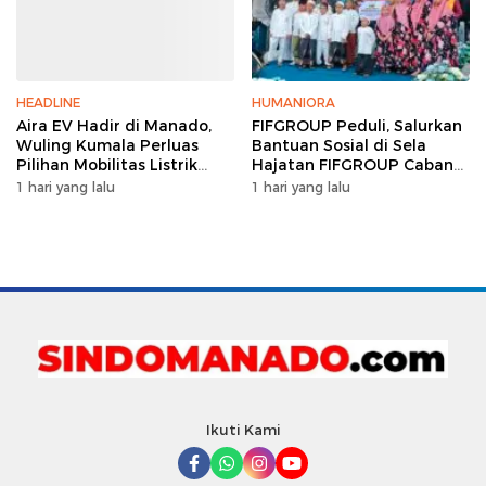
HEADLINE
HUMANIORA
Aira EV Hadir di Manado,
FIFGROUP Peduli, Salurkan
Wuling Kumala Perluas
Bantuan Sosial di Sela
Pilihan Mobilitas Listrik
Hajatan FIFGROUP Cabang
untuk Masyarakat Sulawesi
Bitung
1 hari yang lalu
1 hari yang lalu
Utara
Ikuti Kami