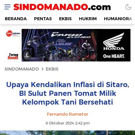
SINDOMANADO
Informatif dan Edukatif
BERANDA
PENTAS
EKBIS
HUKRIM
HUMANIORA
SINDOMANADO
EKBIS
Upaya Kendalikan Inflasi di Sitaro,
BI Sulut Panen Tomat Milik
Kelompok Tani Bersehati
Fernando Rumetor
9 Oktober 2024 2:42 pm