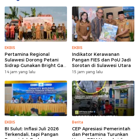
EKBIS
EKBIS
Pertamina Regional
Indikator Kerawanan
Sulawesi Dorong Petani
Pangan FIES dan PoU Jadi
Sidrap Gunakan Bright Gas
Sorotan di Sulawesi Utara
untuk Pompa Irigasi
14 jam yang lalu
15 jam yang lalu
EKBIS
Berita
BI Sulut: Inflasi Juli 2026
CEP Apresiasi Pemerintah
Terkendali, tapi Pangan
dan Pertamina Turunkan