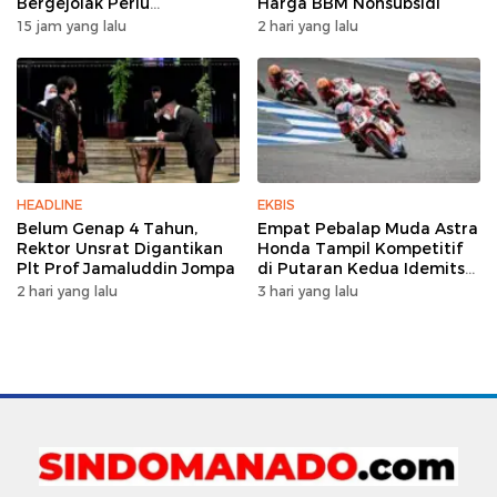
Bergejolak Perlu
Harga BBM Nonsubsidi
Diwaspadai
15 jam yang lalu
2 hari yang lalu
HEADLINE
EKBIS
Belum Genap 4 Tahun,
Empat Pebalap Muda Astra
Rektor Unsrat Digantikan
Honda Tampil Kompetitif
Plt Prof Jamaluddin Jompa
di Putaran Kedua Idemitsu
Moto4 Asia Cup 2026
2 hari yang lalu
3 hari yang lalu