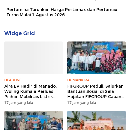
Pertamina Turunkan Harga Pertamax dan Pertamax
Turbo Mulai 1 Agustus 2026
Widge Grid
HEADLINE
HUMANIORA
Aira EV Hadir di Manado,
FIFGROUP Peduli, Salurkan
Wuling Kumala Perluas
Bantuan Sosial di Sela
Pilihan Mobilitas Listrik
Hajatan FIFGROUP Cabang
untuk Masyarakat Sulawesi
Bitung
17 jam yang lalu
17 jam yang lalu
Utara