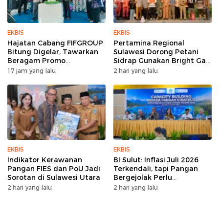
EKBIS
EKBIS
Hajatan Cabang FIFGROUP
Pertamina Regional
Bitung Digelar, Tawarkan
Sulawesi Dorong Petani
Beragam Promo
Sidrap Gunakan Bright Gas
Pembiayaan untuk Warga
untuk Pompa Irigasi
17 jam yang lalu
2 hari yang lalu
EKBIS
EKBIS
Indikator Kerawanan
BI Sulut: Inflasi Juli 2026
Pangan FIES dan PoU Jadi
Terkendali, tapi Pangan
Sorotan di Sulawesi Utara
Bergejolak Perlu
Diwaspadai
2 hari yang lalu
2 hari yang lalu