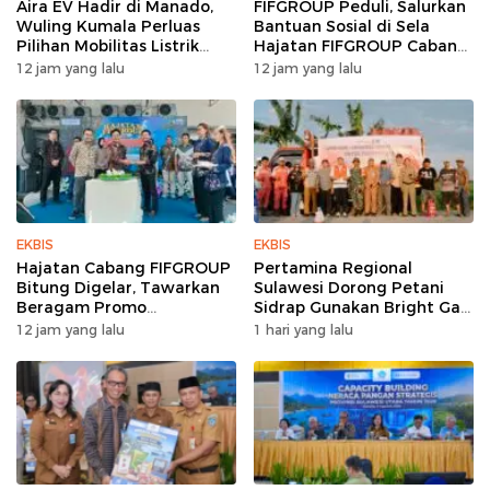
Aira EV Hadir di Manado,
FIFGROUP Peduli, Salurkan
Wuling Kumala Perluas
Bantuan Sosial di Sela
Pilihan Mobilitas Listrik
Hajatan FIFGROUP Cabang
untuk Masyarakat Sulawesi
Bitung
12 jam yang lalu
12 jam yang lalu
Utara
EKBIS
EKBIS
Hajatan Cabang FIFGROUP
Pertamina Regional
Bitung Digelar, Tawarkan
Sulawesi Dorong Petani
Beragam Promo
Sidrap Gunakan Bright Gas
Pembiayaan untuk Warga
untuk Pompa Irigasi
12 jam yang lalu
1 hari yang lalu