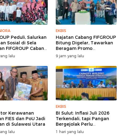
IORA
EKBIS
OUP Peduli, Salurkan
Hajatan Cabang FIFGROUP
an Sosial di Sela
Bitung Digelar, Tawarkan
an FIFGROUP Cabang
Beragam Promo
g
Pembiayaan untuk Warga
ang lalu
9 jam yang lalu
EKBIS
ator Kerawanan
BI Sulut: Inflasi Juli 2026
n FIES dan PoU Jadi
Terkendali, tapi Pangan
an di Sulawesi Utara
Bergejolak Perlu
Diwaspadai
yang lalu
1 hari yang lalu