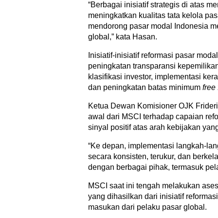
“Berbagai inisiatif strategis di ata
meningkatkan kualitas tata kelola pas
mendorong pasar modal Indonesia men
global,” kata Hasan.
Inisiatif-inisiatif reformasi pasar m
peningkatan transparansi kepemilikan
klasifikasi investor, implementasi ke
dan peningkatan batas minimum
free 
Ketua Dewan Komisioner OJK Fride
awal dari MSCI terhadap capaian ref
sinyal positif atas arah kebijakan ya
“Ke depan, implementasi langkah-lang
secara konsisten, terukur, dan berkela
dengan berbagai pihak, termasuk pelak
MSCI saat ini tengah melakukan ase
yang dihasilkan dari inisiatif refor
masukan dari pelaku pasar global.