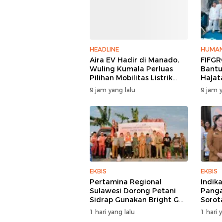
HEADLINE
HUMAN
Aira EV Hadir di Manado,
FIFGR
Wuling Kumala Perluas
Bantu
Pilihan Mobilitas Listrik
Hajat
untuk Masyarakat Sulawesi
Bitun
9 jam yang lalu
9 jam y
Utara
EKBIS
EKBIS
Pertamina Regional
Indik
Sulawesi Dorong Petani
Panga
Sidrap Gunakan Bright Gas
Sorot
untuk Pompa Irigasi
1 hari yang lalu
1 hari 