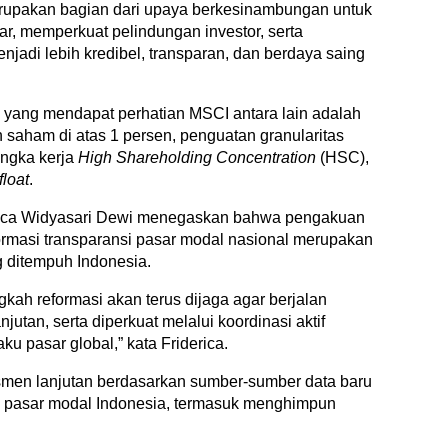
s merupakan bagian dari upaya berkesinambungan untuk
ar, memperkuat pelindungan investor, serta
jadi lebih kredibel, transparan, dan berdaya saing
odal yang mendapat perhatian MSCI antara lain adalah
 saham di atas 1 persen, penguatan granularitas
rangka kerja
High Shareholding Concentration
(HSC),
float
.
rica Widyasari Dewi menegaskan bahwa pengakuan
ormasi transparansi pasar modal nasional merupakan
ng ditempuh Indonesia.
kah reformasi akan terus dijaga agar berjalan
njutan, serta diperkuat melalui koordinasi aktif
u pasar global,” kata Friderica.
smen lanjutan berdasarkan sumber-sumber data baru
masi pasar modal Indonesia, termasuk menghimpun