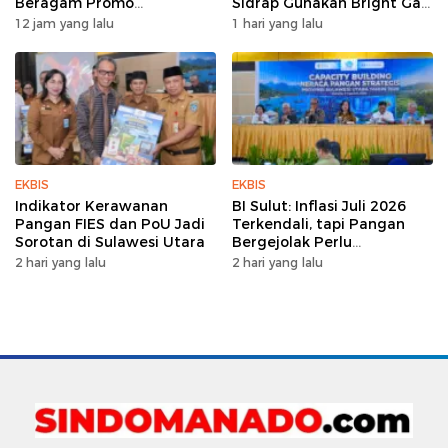
Beragam Promo
Sidrap Gunakan Bright Gas
Pembiayaan untuk Warga
untuk Pompa Irigasi
12 jam yang lalu
1 hari yang lalu
EKBIS
EKBIS
Indikator Kerawanan
BI Sulut: Inflasi Juli 2026
Pangan FIES dan PoU Jadi
Terkendali, tapi Pangan
Sorotan di Sulawesi Utara
Bergejolak Perlu
Diwaspadai
2 hari yang lalu
2 hari yang lalu