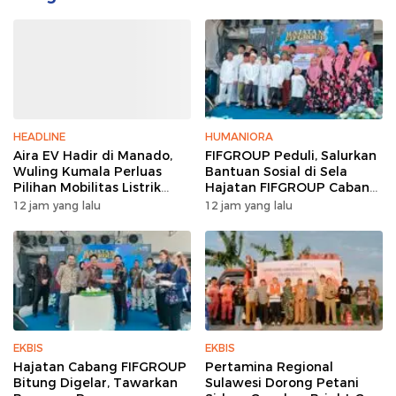
HEADLINE
HUMANIORA
Aira EV Hadir di Manado,
FIFGROUP Peduli, Salurkan
Wuling Kumala Perluas
Bantuan Sosial di Sela
Pilihan Mobilitas Listrik
Hajatan FIFGROUP Cabang
untuk Masyarakat Sulawesi
Bitung
12 jam yang lalu
12 jam yang lalu
Utara
EKBIS
EKBIS
Hajatan Cabang FIFGROUP
Pertamina Regional
Bitung Digelar, Tawarkan
Sulawesi Dorong Petani