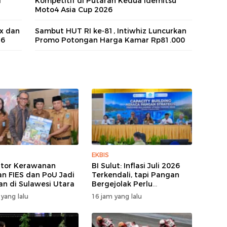
i
Kompetitif di Putaran Kedua Idemitsu
Moto4 Asia Cup 2026
x dan
Sambut HUT RI ke-81, Intiwhiz Luncurkan
26
Promo Potongan Harga Kamar Rp81.000
EKBIS
ator Kerawanan
BI Sulut: Inflasi Juli 2026
n FIES dan PoU Jadi
Terkendali, tapi Pangan
an di Sulawesi Utara
Bergejolak Perlu
Diwaspadai
 yang lalu
16 jam yang lalu