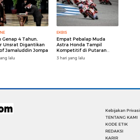
INE
EKBIS
 Genap 4 Tahun,
Empat Pebalap Muda
r Unsrat Digantikan
Astra Honda Tampil
rof Jamaluddin Jompa
Kompetitif di Putaran
Kedua Idemitsu Moto4
yang lalu
3 hari yang lalu
Asia Cup 2026
Kebijakan Privasi
TENTANG KAMI
KODE ETIK
REDAKSI
KARIR