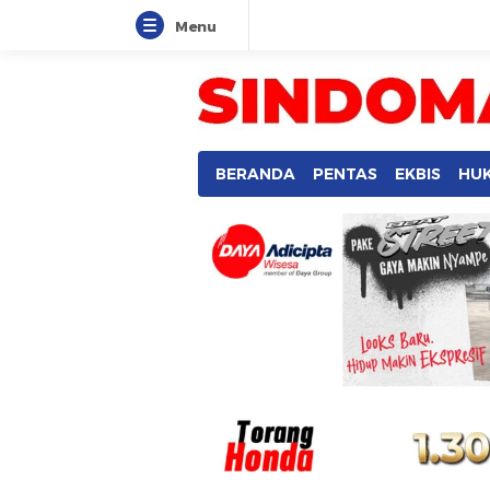
Menu
SINDOMANADO
Informatif dan Edukatif
BERANDA
PENTAS
EKBIS
HU