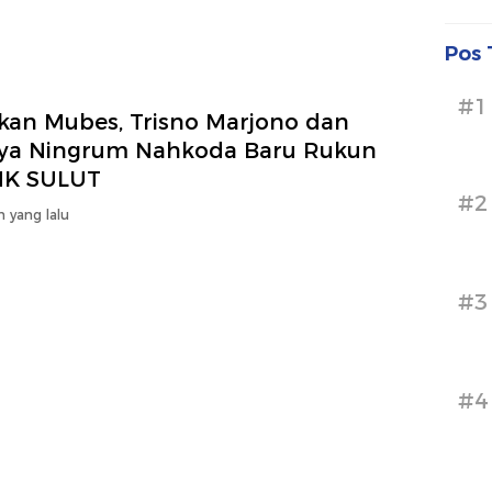
Pos 
#1
kan Mubes, Trisno Marjono dan
ya Ningrum Nahkoda Baru Rukun
K SULUT
#2
n yang lalu
#3
#4