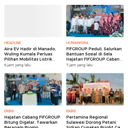
HEADLINE
HUMANIORA
Aira EV Hadir di Manado,
FIFGROUP Peduli, Salurkan
Wuling Kumala Perluas
Bantuan Sosial di Sela
Pilihan Mobilitas Listrik
Hajatan FIFGROUP Cabang
untuk Masyarakat Sulawesi
Bitung
6 jam yang lalu
7 jam yang lalu
Utara
EKBIS
EKBIS
Hajatan Cabang FIFGROUP
Pertamina Regional
Bitung Digelar, Tawarkan
Sulawesi Dorong Petani
Beragam Promo
Sidrap Gunakan Bright Gas