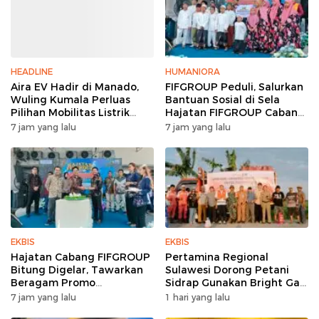
HEADLINE
HUMANIORA
Aira EV Hadir di Manado,
FIFGROUP Peduli, Salurkan
Wuling Kumala Perluas
Bantuan Sosial di Sela
Pilihan Mobilitas Listrik
Hajatan FIFGROUP Cabang
untuk Masyarakat Sulawesi
Bitung
7 jam yang lalu
7 jam yang lalu
Utara
EKBIS
EKBIS
Hajatan Cabang FIFGROUP
Pertamina Regional
Bitung Digelar, Tawarkan
Sulawesi Dorong Petani
Beragam Promo
Sidrap Gunakan Bright Gas
Pembiayaan untuk Warga
untuk Pompa Irigasi
7 jam yang lalu
1 hari yang lalu