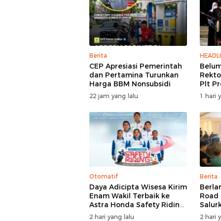
Berita
HEADL
CEP Apresiasi Pemerintah
Belum
dan Pertamina Turunkan
Rekto
Harga BBM Nonsubsidi
Plt P
22 jam yang lalu
1 hari 
Otomatif
Berita
Daya Adicipta Wisesa Kirim
Berlar
Enam Wakil Terbaik ke
Road 
Astra Honda Safety Riding
Salur
Competition 2026
Panti
2 hari yang lalu
2 hari 