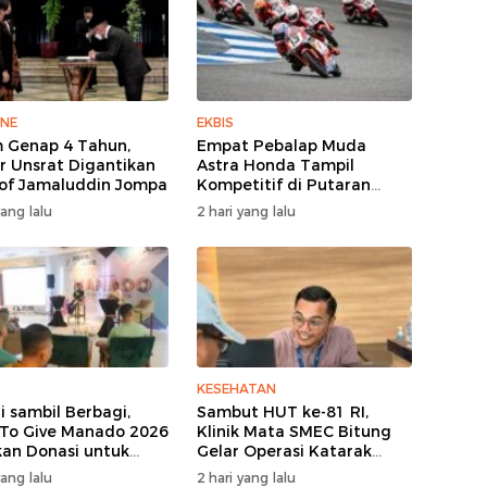
INE
EKBIS
 Genap 4 Tahun,
Empat Pebalap Muda
r Unsrat Digantikan
Astra Honda Tampil
rof Jamaluddin Jompa
Kompetitif di Putaran
Kedua Idemitsu Moto4
yang lalu
2 hari yang lalu
Asia Cup 2026
KESEHATAN
i sambil Berbagi,
Sambut HUT ke-81 RI,
To Give Manado 2026
Klinik Mata SMEC Bitung
kan Donasi untuk
Gelar Operasi Katarak
 Asuhan dan Yayasan
Gratis
yang lalu
2 hari yang lalu