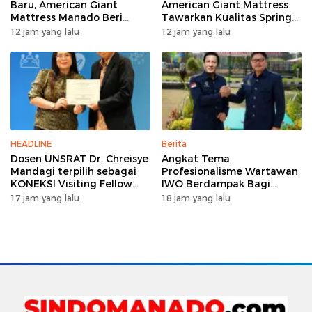
Baru, American Giant
American Giant Mattress
Mattress Manado Beri
Tawarkan Kualitas Spring
Promo Hemat Jutaan
Bed Premium
12 jam yang lalu
12 jam yang lalu
Rupiah
HEADLINE
Berita
Dosen UNSRAT Dr. Chreisye
Angkat Tema
Mandagi terpilih sebagai
Profesionalisme Wartawan
KONEKSI Visiting Fellow
IWO Berdampak Bagi
2026 di Australia
Kebaikan Bangsa, Ini
17 jam yang lalu
18 jam yang lalu
Rangkaian HUT IWO ke-14