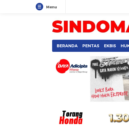
Menu
SINDOMANADO
Informatif dan Edukatif
BERANDA
PENTAS
EKBIS
HU