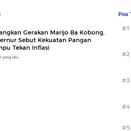
g
Pos 
#1
angkan Gerakan Marijo Ba Kobong,
ernur Sebut Kekuatan Pangan
pu Tekan Inflasi
#2
n yang lalu
#3
#4
#5