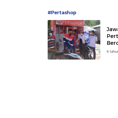
#Pertashop
Jaw
Per
Bero
6 tahu