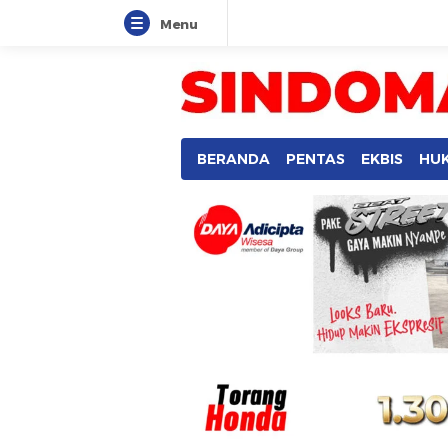
Menu
SINDOMANADO
Informatif dan Edukatif
BERANDA
PENTAS
EKBIS
HU