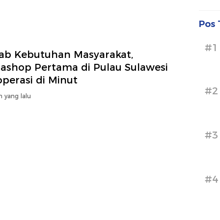
Pos 
#1
ab Kebutuhan Masyarakat,
tashop Pertama di Pulau Sulawesi
perasi di Minut
#2
n yang lalu
#3
#4