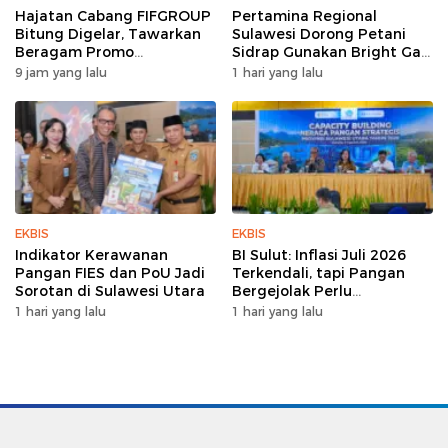
Hajatan Cabang FIFGROUP
Pertamina Regional
Bitung Digelar, Tawarkan
Sulawesi Dorong Petani
Beragam Promo
Sidrap Gunakan Bright Gas
Pembiayaan untuk Warga
untuk Pompa Irigasi
9 jam yang lalu
1 hari yang lalu
EKBIS
EKBIS
Indikator Kerawanan
BI Sulut: Inflasi Juli 2026
Pangan FIES dan PoU Jadi
Terkendali, tapi Pangan
Sorotan di Sulawesi Utara
Bergejolak Perlu
Diwaspadai
1 hari yang lalu
1 hari yang lalu