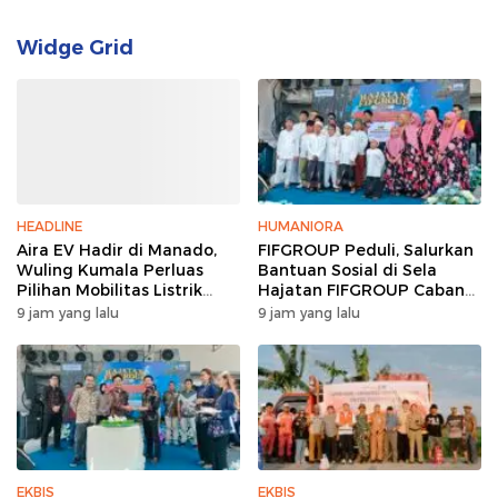
Widge Grid
HEADLINE
HUMANIORA
Aira EV Hadir di Manado,
FIFGROUP Peduli, Salurkan
Wuling Kumala Perluas
Bantuan Sosial di Sela
Pilihan Mobilitas Listrik
Hajatan FIFGROUP Cabang
untuk Masyarakat Sulawesi
Bitung
9 jam yang lalu
9 jam yang lalu
Utara
EKBIS
EKBIS