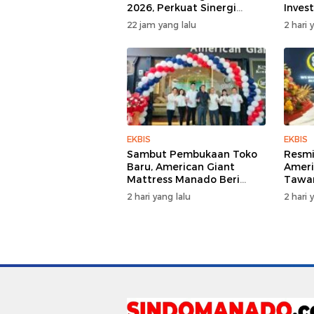
2026, Perkuat Sinergi
Inves
Pariwisata Sulut
22 jam yang lalu
2 hari 
EKBIS
EKBIS
Sambut Pembukaan Toko
Resmi
Baru, American Giant
Ameri
Mattress Manado Beri
Tawar
Promo Hemat Jutaan
Bed 
2 hari yang lalu
2 hari 
Rupiah