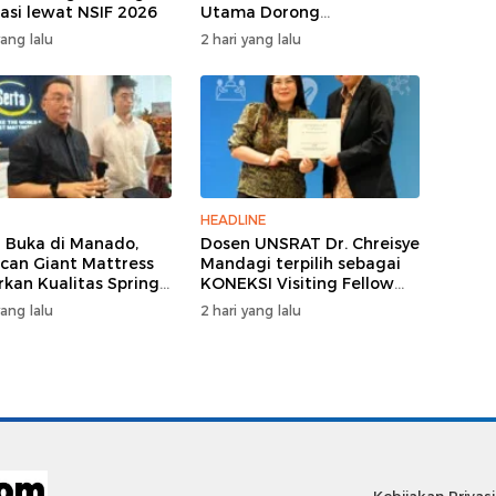
tasi lewat NSIF 2026
Utama Dorong
Pertumbuhan Ekonomi
yang lalu
2 hari yang lalu
Sulut
HEADLINE
 Buka di Manado,
Dosen UNSRAT Dr. Chreisye
can Giant Mattress
Mandagi terpilih sebagai
kan Kualitas Spring
KONEKSI Visiting Fellow
Premium
2026 di Australia
yang lalu
2 hari yang lalu