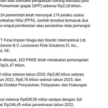
 lain atas transaksi pengadaan barang dan/atau jasa
emerintah (pajak SIPP) sebesar Rp2,18 triliun.
024 pemerintah telah menunjuk 174 pelaku usaha
bahan Nilai (PPN). Jumlah tersebut termasuk dua
 empat pembetulan atau perubahan data pemungut
T Final Impian Niaga dan Niantic International Ltd.
lsevier B.V, Lexisnexis Risk Solutions FL Inc.,
pL SE.
ah ditunjuk, 163 PMSE telah melakukan pemungutan
21,47 triliun.
 miliar setoran tahun 2020, Rp3,90 triliun setoran
hun 2022, Rp6,76 triliun setoran tahun 2023, dan
kata Direktur Penyuluhan, Pelayanan, dan Hubungan
pul sebesar Rp838,56 miliar sampai dengan Juli
ari Rp246,45 miliar penerimaan tahun 2022,