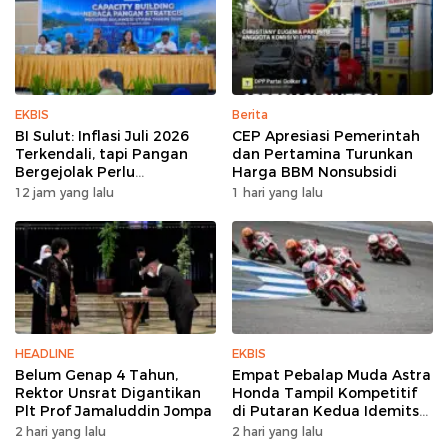
EKBIS
Berita
BI Sulut: Inflasi Juli 2026
CEP Apresiasi Pemerintah
Terkendali, tapi Pangan
dan Pertamina Turunkan
Bergejolak Perlu
Harga BBM Nonsubsidi
Diwaspadai
12 jam yang lalu
1 hari yang lalu
HEADLINE
EKBIS
Belum Genap 4 Tahun,
Empat Pebalap Muda Astra
Rektor Unsrat Digantikan
Honda Tampil Kompetitif
Plt Prof Jamaluddin Jompa
di Putaran Kedua Idemitsu
Moto4 Asia Cup 2026
2 hari yang lalu
2 hari yang lalu