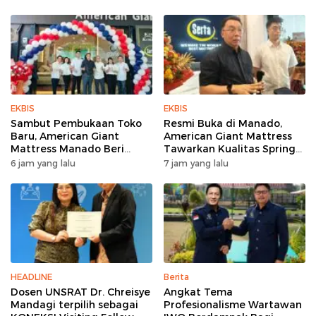
EKBIS
EKBIS
Sambut Pembukaan Toko
Resmi Buka di Manado,
Baru, American Giant
American Giant Mattress
Mattress Manado Beri
Tawarkan Kualitas Spring
Promo Hemat Jutaan
Bed Premium
6 jam yang lalu
7 jam yang lalu
Rupiah
HEADLINE
Berita
Dosen UNSRAT Dr. Chreisye
Angkat Tema
Mandagi terpilih sebagai
Profesionalisme Wartawan