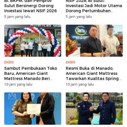
BI, BKPM, dan Pemprov
NSIF 2026, BI Sulut:
Sulut Bersinergi Dorong
Investasi Jadi Motor Utama
Investasi lewat NSIF 2026
Dorong Pertumbuhan
Ekonomi Sulut
5 jam yang lalu
5 jam yang lalu
EKBIS
EKBIS
Sambut Pembukaan Toko
Resmi Buka di Manado,
Baru, American Giant
American Giant Mattress
Mattress Manado Beri
Tawarkan Kualitas Spring
Promo Hemat Jutaan
Bed Premium
10 jam yang lalu
10 jam yang lalu
Rupiah