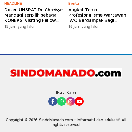
HEADLINE
Berita
Dosen UNSRAT Dr. Chreisye
Angkat Tema
Mandagi terpilih sebagai
Profesionalisme Wartawan
KONEKSI Visiting Fellow
IWO Berdampak Bagi
2026 di Australia
Kebaikan Bangsa, Ini
15 jam yang lalu
16 jam yang lalu
Rangkaian HUT IWO ke-14
Ikuti Kami
Copyright © 2026. SindoManado.com – Informatif dan edukatif. All
rights reserved