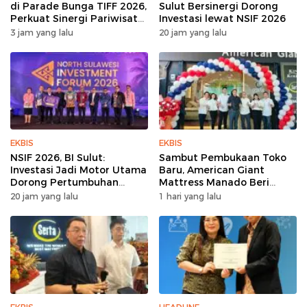
di Parade Bunga TIFF 2026,
Sulut Bersinergi Dorong
Perkuat Sinergi Pariwisata
Investasi lewat NSIF 2026
Sulut
3 jam yang lalu
20 jam yang lalu
EKBIS
EKBIS
NSIF 2026, BI Sulut:
Sambut Pembukaan Toko
Investasi Jadi Motor Utama
Baru, American Giant
Dorong Pertumbuhan
Mattress Manado Beri
Ekonomi Sulut
Promo Hemat Jutaan
20 jam yang lalu
1 hari yang lalu
Rupiah