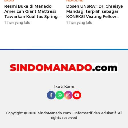
EKBIS
HEADLINE
Resmi Buka di Manado,
Dosen UNSRAT Dr. Chreisye
American Giant Mattress
Mandagi terpilih sebagai
Tawarkan Kualitas Spring
KONEKSI Visiting Fellow
Bed Premium
2026 di Australia
1 hari yang lalu
1 hari yang lalu
Ikuti Kami
Copyright © 2026. SindoManado.com – Informatif dan edukatif. All
rights reserved