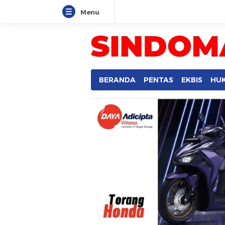
Menu
SINDOMANADO
Informatif dan Edukatif
BERANDA
PENTAS
EKBIS
HU