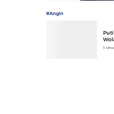
#Angin
Put
Wol
5 tahu