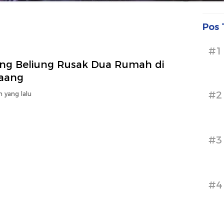
Pos 
#1
ing Beliung Rusak Dua Rumah di
aang
#2
n yang lalu
#3
#4