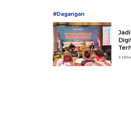
#Dagangan
Jad
Digi
Ter
4 tahu