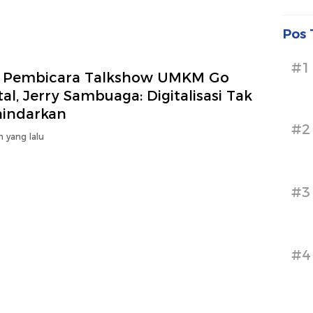
Pos 
#1
i Pembicara Talkshow UMKM Go
tal, Jerry Sambuaga: Digitalisasi Tak
hindarkan
#2
n yang lalu
#3
#4