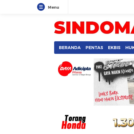
Menu
SINDOMANADO
Informatif dan Edukatif
BERANDA
PENTAS
EKBIS
HU