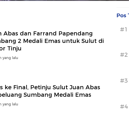
Pos 
#1
n Abas dan Farrand Papendang
bang 2 Medali Emas untuk Sulut di
r Tinju
#2
n yang lalu
#3
s ke Final, Petinju Sulut Juan Abas
peluang Sumbang Medali Emas
n yang lalu
#4