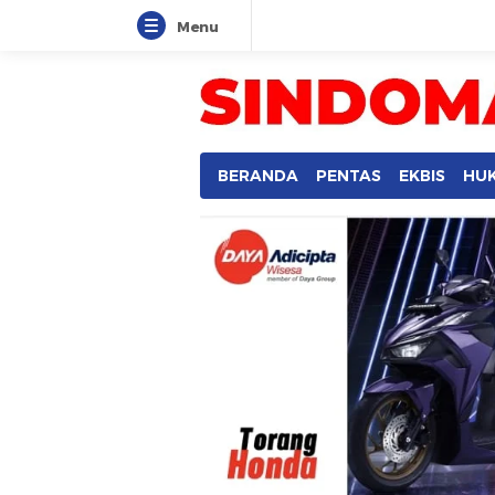
Menu
SINDOMANADO
Informatif dan Edukatif
BERANDA
PENTAS
EKBIS
HU