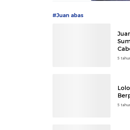
#Juan abas
Jua
Sum
Cabo
5 tahu
Lolo
Ber
5 tahu