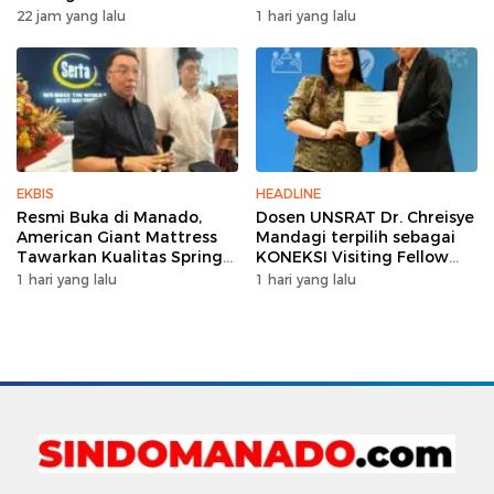
Ekonomi Sulut
Promo Hemat Jutaan
22 jam yang lalu
1 hari yang lalu
Rupiah
EKBIS
HEADLINE
Resmi Buka di Manado,
Dosen UNSRAT Dr. Chreisye
American Giant Mattress
Mandagi terpilih sebagai
Tawarkan Kualitas Spring
KONEKSI Visiting Fellow
Bed Premium
2026 di Australia
1 hari yang lalu
1 hari yang lalu