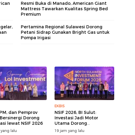
ican
Resmi Buka di Manado, American Giant
Mattress Tawarkan Kualitas Spring Bed
Premium
gelar,
Pertamina Regional Sulawesi Dorong
aan
Petani Sidrap Gunakan Bright Gas untuk
Pompa Irigasi
EKBIS
KPM, dan Pemprov
NSIF 2026, BI Sulut:
 Bersinergi Dorong
Investasi Jadi Motor
tasi lewat NSIF 2026
Utama Dorong
Pertumbuhan Ekonomi
 yang lalu
19 jam yang lalu
Sulut