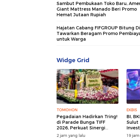
Sambut Pembukaan Toko Baru, Amer
Giant Mattress Manado Beri Promo
Hemat Jutaan Rupiah
Hajatan Cabang FIFGROUP Bitung Di
Tawarkan Beragam Promo Pembiay
untuk Warga
Widge Grid
TOMOHON
EKBIS
Pegadaian Hadirkan Tring!
BI, B
di Parade Bunga TIFF
Sulut
2026, Perkuat Sinergi
Inves
Pariwisata Sulut
2 jam yang lalu
19 jam