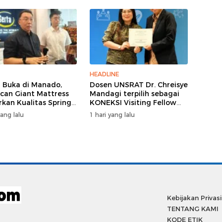
HEADLINE
 Buka di Manado,
Dosen UNSRAT Dr. Chreisye
can Giant Mattress
Mandagi terpilih sebagai
kan Kualitas Spring
KONEKSI Visiting Fellow
Premium
2026 di Australia
yang lalu
1 hari yang lalu
Kebijakan Privasi
TENTANG KAMI
KODE ETIK