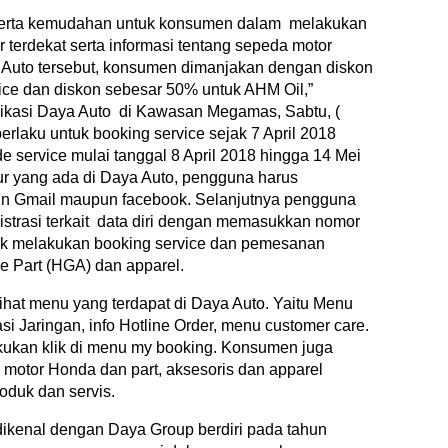
serta kemudahan untuk konsumen dalam melakukan
r terdekat serta informasi tentang sepeda motor
Auto tersebut, konsumen dimanjakan dengan diskon
ice dan diskon sebesar 50% untuk AHM Oil,”
plikasi Daya Auto di Kawasan Megamas, Sabtu, (
berlaku untuk booking service sejak 7 April 2018
de service mulai tanggal 8 April 2018 hingga 14 Mei
tur yang ada di Daya Auto, pengguna harus
akun Gmail maupun facebook. Selanjutnya pengguna
istrasi terkait data diri dengan memasukkan nomor
uk melakukan booking service dan pemesanan
 Part (HGA) dan apparel.
ihat menu yang terdapat di Daya Auto. Yaitu Menu
si Jaringan, info Hotline Order, menu customer care.
kukan klik di menu my booking. Konsumen juga
otor Honda dan part, aksesoris dan apparel
oduk dan servis.
dikenal dengan Daya Group berdiri pada tahun