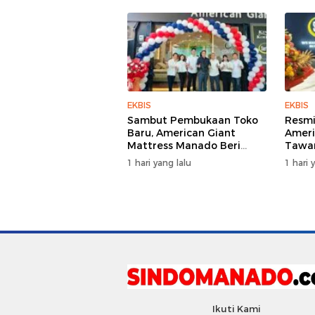
EKBIS
EKBIS
Sambut Pembukaan Toko
Resmi
Baru, American Giant
Ameri
Mattress Manado Beri
Tawar
Promo Hemat Jutaan
Bed 
1 hari yang lalu
1 hari 
Rupiah
Ikuti Kami