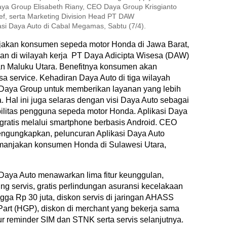
 Group Elisabeth Riany, CEO Daya Group Krisgianto
ef, serta Marketing Division Head PT DAW
asi Daya Auto di Cabal Megamas, Sabtu (7/4).
jakan konsumen sepeda motor Honda di Jawa Barat,
akan di wilayah kerja PT Daya Adicipta Wisesa (DAW)
dan Maluku Utara. Benefitnya konsumen akan
sa service. Kehadiran Daya Auto di tiga wilayah
 Daya Group untuk memberikan layanan yang lebih
Hal ini juga selaras dengan visi Daya Auto sebagai
ilitas pengguna sepeda motor Honda. Aplikasi Daya
 gratis melalui smartphone berbasis Android. CEO
engungkapkan, peluncuran Aplikasi Daya Auto
manjakan konsumen Honda di Sulawesi Utara,
 Daya Auto menawarkan lima fitur keunggulan,
g servis, gratis perlindungan asuransi kecelakaan
a Rp 30 juta, diskon servis di jaringan AHASS
art (HGP), diskon di merchant yang bekerja sama
r reminder SIM dan STNK serta servis selanjutnya.