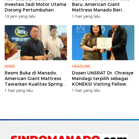
Investasi Jadi Motor Utama
Baru, American Giant
Dorong Pertumbuhan
Mattress Manado Beri
Ekonomi Sulut
Promo Hemat Jutaan
19 jam yang lalu
1 hari yang lalu
Rupiah
EKBIS
HEADLINE
Resmi Buka di Manado,
Dosen UNSRAT Dr. Chreisye
American Giant Mattress
Mandagi terpilih sebagai
Tawarkan Kualitas Spring
KONEKSI Visiting Fellow
Bed Premium
2026 di Australia
1 hari yang lalu
1 hari yang lalu