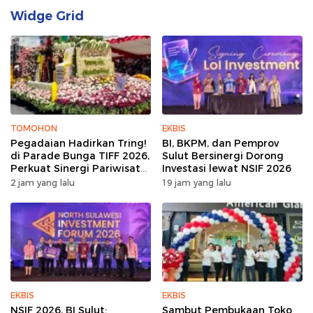
Widge Grid
TOMOHON
EKBIS
Pegadaian Hadirkan Tring!
BI, BKPM, dan Pemprov
di Parade Bunga TIFF 2026,
Sulut Bersinergi Dorong
Perkuat Sinergi Pariwisata
Investasi lewat NSIF 2026
Sulut
2 jam yang lalu
19 jam yang lalu
EKBIS
EKBIS
NSIF 2026, BI Sulut:
Sambut Pembukaan Toko