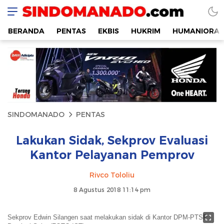
SINDOMANADO
Informatif dan Edukatif
BERANDA
PENTAS
EKBIS
HUKRIM
HUMANIORA
SINDOMANADO
PENTAS
Lakukan Sidak, Sekprov Evaluasi
Kantor Pelayanan Pemprov
Rivco Tololiu
8 Agustus 2018 11:14 pm
Sekprov Edwin Silangen saat melakukan sidak di Kantor DPM-PTSP