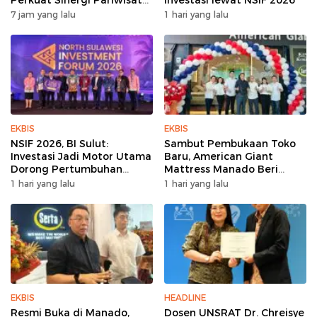
Sulut
7 jam yang lalu
1 hari yang lalu
EKBIS
EKBIS
NSIF 2026, BI Sulut:
Sambut Pembukaan Toko
Investasi Jadi Motor Utama
Baru, American Giant
Dorong Pertumbuhan
Mattress Manado Beri
Ekonomi Sulut
Promo Hemat Jutaan
1 hari yang lalu
1 hari yang lalu
Rupiah
EKBIS
HEADLINE
Resmi Buka di Manado,
Dosen UNSRAT Dr. Chreisye