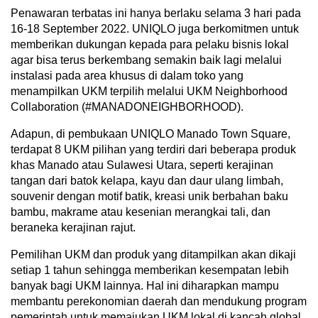
Penawaran terbatas ini hanya berlaku selama 3 hari pada
16-18 September 2022. UNIQLO juga berkomitmen untuk
memberikan dukungan kepada para pelaku bisnis lokal
agar bisa terus berkembang semakin baik lagi melalui
instalasi pada area khusus di dalam toko yang
menampilkan UKM terpilih melalui UKM Neighborhood
Collaboration (#MANADONEIGHBORHOOD).
Adapun, di pembukaan UNIQLO Manado Town Square,
terdapat 8 UKM pilihan yang terdiri dari beberapa produk
khas Manado atau Sulawesi Utara, seperti kerajinan
tangan dari batok kelapa, kayu dan daur ulang limbah,
souvenir dengan motif batik, kreasi unik berbahan baku
bambu, makrame atau kesenian merangkai tali, dan
beraneka kerajinan rajut.
Pemilihan UKM dan produk yang ditampilkan akan dikaji
setiap 1 tahun sehingga memberikan kesempatan lebih
banyak bagi UKM lainnya. Hal ini diharapkan mampu
membantu perekonomian daerah dan mendukung program
pemerintah untuk memajukan UKM lokal di kancah global.