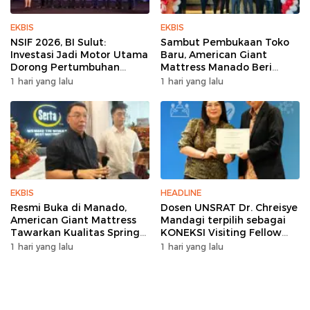
EKBIS
EKBIS
NSIF 2026, BI Sulut:
Sambut Pembukaan Toko
Investasi Jadi Motor Utama
Baru, American Giant
Dorong Pertumbuhan
Mattress Manado Beri
Ekonomi Sulut
Promo Hemat Jutaan
1 hari yang lalu
1 hari yang lalu
Rupiah
EKBIS
HEADLINE
Resmi Buka di Manado,
Dosen UNSRAT Dr. Chreisye
American Giant Mattress
Mandagi terpilih sebagai
Tawarkan Kualitas Spring
KONEKSI Visiting Fellow
Bed Premium
2026 di Australia
1 hari yang lalu
1 hari yang lalu