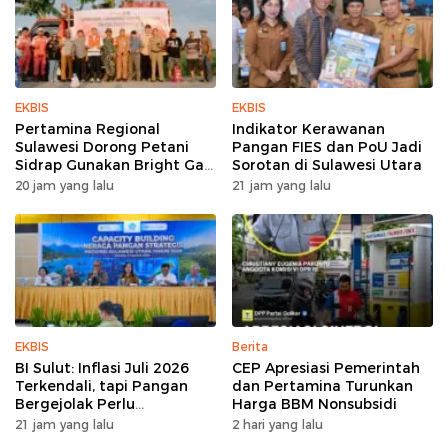
EKBIS
EKBIS
Pertamina Regional
Indikator Kerawanan
Sulawesi Dorong Petani
Pangan FIES dan PoU Jadi
Sidrap Gunakan Bright Gas
Sorotan di Sulawesi Utara
untuk Pompa Irigasi
20 jam yang lalu
21 jam yang lalu
EKBIS
Berita
BI Sulut: Inflasi Juli 2026
CEP Apresiasi Pemerintah
Terkendali, tapi Pangan
dan Pertamina Turunkan
Bergejolak Perlu
Harga BBM Nonsubsidi
Diwaspadai
21 jam yang lalu
2 hari yang lalu