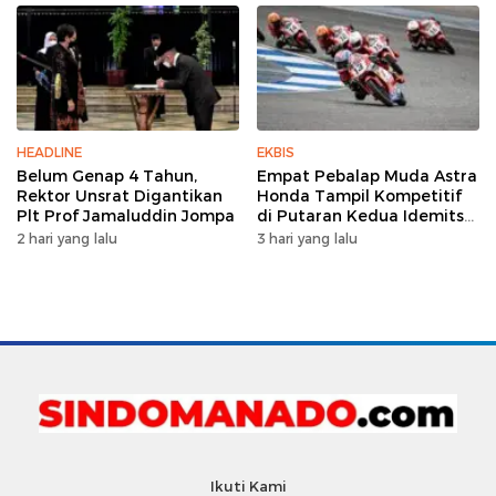
HEADLINE
EKBIS
Belum Genap 4 Tahun,
Empat Pebalap Muda Astra
Rektor Unsrat Digantikan
Honda Tampil Kompetitif
Plt Prof Jamaluddin Jompa
di Putaran Kedua Idemitsu
Moto4 Asia Cup 2026
2 hari yang lalu
3 hari yang lalu
Ikuti Kami