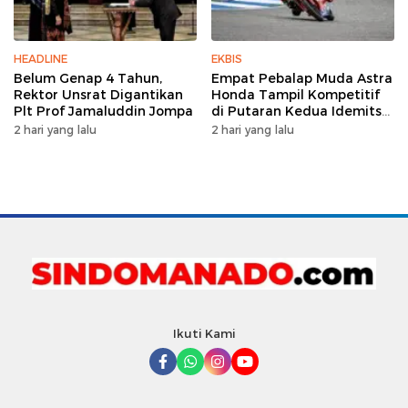
HEADLINE
EKBIS
Belum Genap 4 Tahun,
Empat Pebalap Muda Astra
Rektor Unsrat Digantikan
Honda Tampil Kompetitif
Plt Prof Jamaluddin Jompa
di Putaran Kedua Idemitsu
Moto4 Asia Cup 2026
2 hari yang lalu
2 hari yang lalu
Ikuti Kami