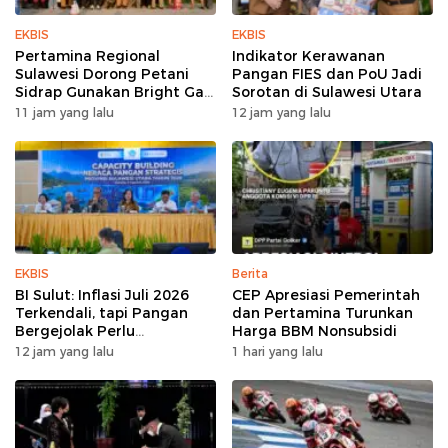
EKBIS
EKBIS
Pertamina Regional
Indikator Kerawanan
Sulawesi Dorong Petani
Pangan FIES dan PoU Jadi
Sidrap Gunakan Bright Gas
Sorotan di Sulawesi Utara
untuk Pompa Irigasi
11 jam yang lalu
12 jam yang lalu
EKBIS
Berita
BI Sulut: Inflasi Juli 2026
CEP Apresiasi Pemerintah
Terkendali, tapi Pangan
dan Pertamina Turunkan
Bergejolak Perlu
Harga BBM Nonsubsidi
Diwaspadai
12 jam yang lalu
1 hari yang lalu