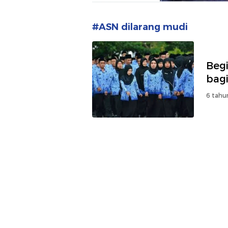
#ASN dilarang mudi
Beg
bag
6 tahu