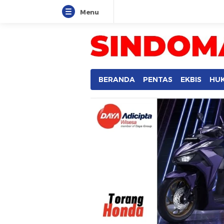
Menu
SINDOMANADO
Informatif dan Edukatif
BERANDA
PENTAS
EKBIS
HU