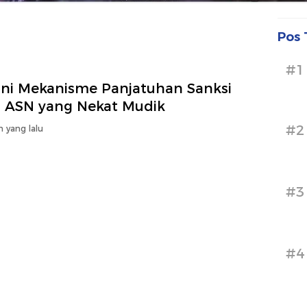
Pos 
#1
ini Mekanisme Panjatuhan Sanksi
i ASN yang Nekat Mudik
#2
n yang lalu
#3
#4