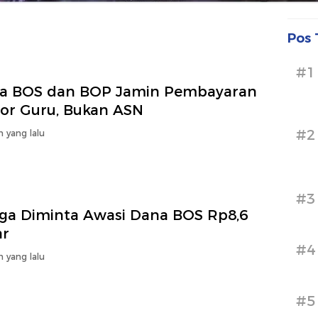
Pos 
#1
a BOS dan BOP Jamin Pembayaran
or Guru, Bukan ASN
#2
n yang lalu
#3
ga Diminta Awasi Dana BOS Rp8,6
ar
#4
n yang lalu
#5