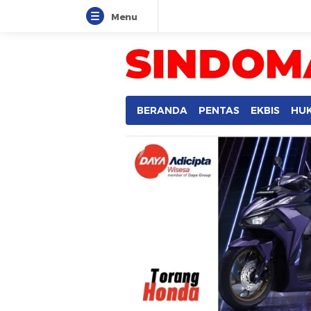
Menu
SINDOMANADO
Informatif dan Edukatif
BERANDA
PENTAS
EKBIS
HU