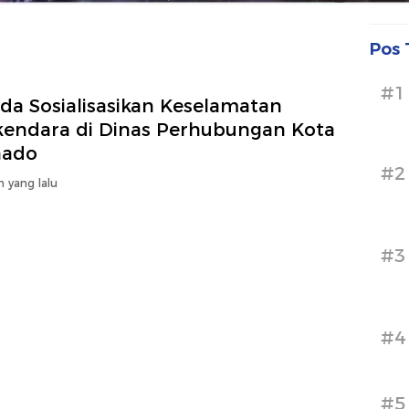
Pos 
#1
da Sosialisasikan Keselamatan
kendara di Dinas Perhubungan Kota
ado
#2
n yang lalu
#3
#4
#5