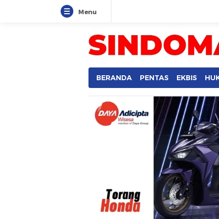
Menu
SINDOMANADO
Informatif dan Edukatif
BERANDA
PENTAS
EKBIS
HU