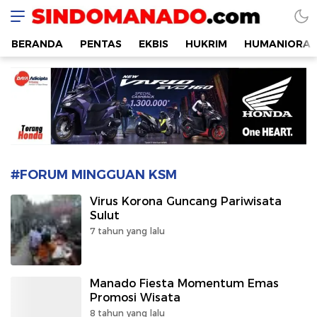
SINDOMANADO
Informatif dan Edukatif
BERANDA
PENTAS
EKBIS
HUKRIM
HUMANIORA
#FORUM MINGGUAN KSM
Virus Korona Guncang Pariwisata
Sulut
7 tahun yang lalu
Manado Fiesta Momentum Emas
Promosi Wisata
8 tahun yang lalu