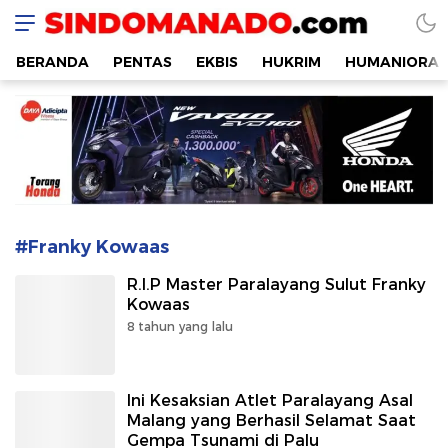
SINDOMANADO
Informatif dan Edukatif
BERANDA
PENTAS
EKBIS
HUKRIM
HUMANIORA
#Franky Kowaas
R.I.P Master Paralayang Sulut Franky
Kowaas
8 tahun yang lalu
Ini Kesaksian Atlet Paralayang Asal
Malang yang Berhasil Selamat Saat
Gempa Tsunami di Palu