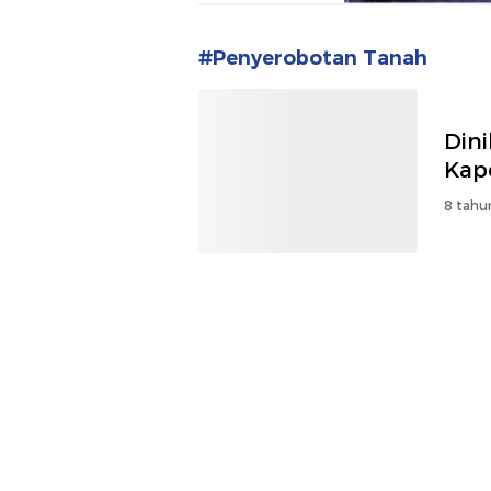
#Penyerobotan Tanah
Dini
Kap
8 tahu