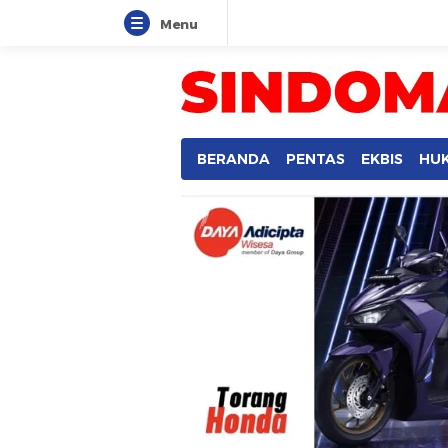
Menu
SINDOMANADO
Informatif dan Edukatif
BERANDA
PENTAS
EKBIS
HU