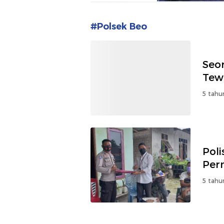
#Polsek Beo
Seo
Tew
5 tahu
Pol
Per
5 tahu