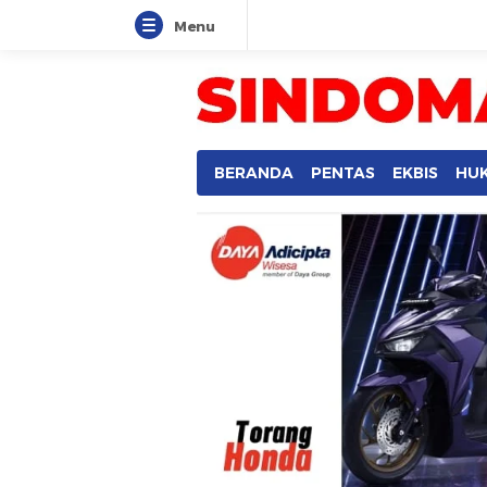
Menu
SINDOMANADO
Informatif dan Edukatif
BERANDA
PENTAS
EKBIS
HU