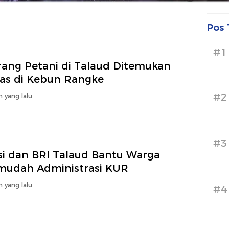
Pos 
#1
rang Petani di Talaud Ditemukan
as di Kebun Rangke
#2
n yang lalu
#3
isi dan BRI Talaud Bantu Warga
mudah Administrasi KUR
n yang lalu
#4