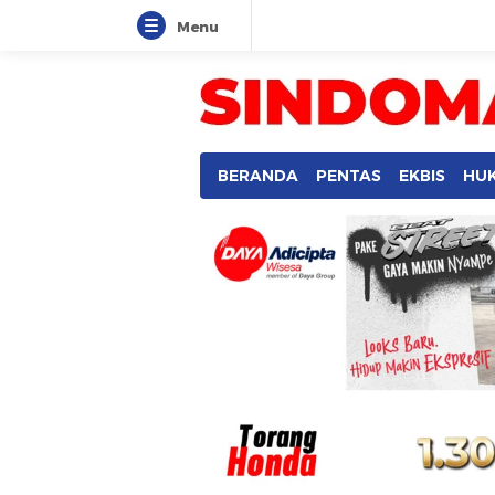
Menu
SINDOMANADO
Informatif dan Edukatif
BERANDA
PENTAS
EKBIS
HU