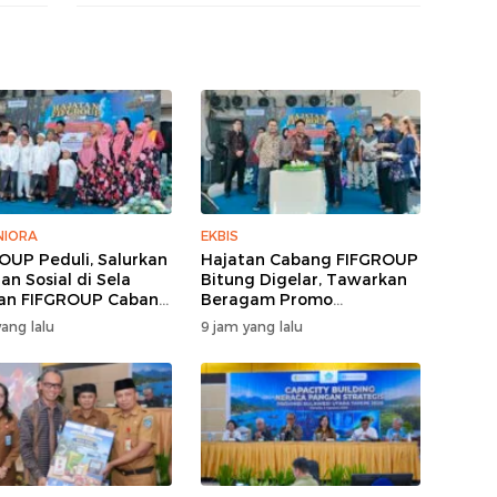
IORA
EKBIS
OUP Peduli, Salurkan
Hajatan Cabang FIFGROUP
an Sosial di Sela
Bitung Digelar, Tawarkan
an FIFGROUP Cabang
Beragam Promo
g
Pembiayaan untuk Warga
ang lalu
9 jam yang lalu