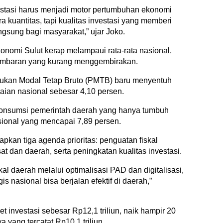
vestasi harus menjadi motor pertumbuhan ekonomi
ra kuantitas, tapi kualitas investasi yang memberi
ngsung bagi masyarakat,” ujar Joko.
onomi Sulut kerap melampaui rata-rata nasional,
gambaran yang kurang menggembirakan.
ukan Modal Tetap Bruto (PMTB) baru menyentuh
paian nasional sebesar 4,10 persen.
 konsumsi pemerintah daerah yang hanya tumbuh
sional yang mencapai 7,89 persen.
pkan tiga agenda prioritas: penguatan fiskal
at dan daerah, serta peningkatan kualitas investasi.
al daerah melalui optimalisasi PAD dan digitalisasi,
s nasional bisa berjalan efektif di daerah,”
 investasi sebesar Rp12,1 triliun, naik hampir 20
 yang tercatat Rp10,1 triliun.