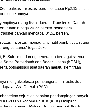
26, realisasi investasi baru mencapai Rp2,13 triliun,
riode sebelumnya.
empitnya ruang fiskal daerah. Transfer ke Daerah
nurunan hingga 20,33 persen, sementara
transfer bahkan mencapai 84,51 persen.
rbatas, investasi menjadi alternatif pembiayaan yang
a dorong bersama,” tegas Joko.
si, BI Sulut mendorong penerapan berbagai skema
Kerja Sama Pemerintah dan Badan Usaha (KPBU),
ta optimalisasi aset daerah melalui kemitraan
nya mengakselerasi pembangunan infrastruktur,
ndapatan Asli Daerah (PAD).
embeberkan sejumlah capaian pendampingan proyek
 dari Kawasan Ekonomi Khusus (KEK) Likupang,
he, hingga proyek Refuse Derived Fuel (RDF) di