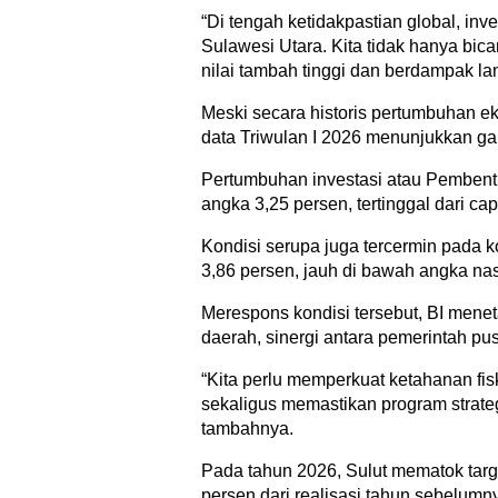
“Di tengah ketidakpastian global, in
Sulawesi Utara. Kita tidak hanya bica
nilai tambah tinggi dan berdampak la
Meski secara historis pertumbuhan ek
data Triwulan I 2026 menunjukkan 
Pertumbuhan investasi atau Pembent
angka 3,25 persen, tertinggal dari ca
Kondisi serupa juga tercermin pada
3,86 persen, jauh di bawah angka na
Merespons kondisi tersebut, BI meneta
daerah, sinergi antara pemerintah pus
“Kita perlu memperkuat ketahanan fisk
sekaligus memastikan program strategi
tambahnya.
Pada tahun 2026, Sulut mematok target
persen dari realisasi tahun sebelumnya