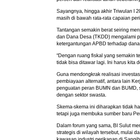
Sayangnya, hingga akhir Triwulan I 20
masih di bawah rata-rata capaian pe
Tantangan semakin berat seiring meny
dan Dana Desa (TKDD) mengalami pe
ketergantungan APBD terhadap dana 
“Dengan ruang fiskal yang semakin te
tidak bisa ditawar lagi. Ini harus kit
Guna mendongkrak realisasi investa
pembiayaan alternatif, antara lain 
penguatan peran BUMN dan BUMD, ser
dengan sektor swasta.
Skema-skema ini diharapkan tidak ha
tetapi juga membuka sumber baru Pe
Dalam forum yang sama, BI Sulut m
strategis di wilayah tersebut, mulai
kawasan industri perikanan di Sangi