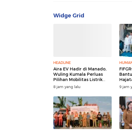
Widge Grid
HEADLINE
HUMAN
Aira EV Hadir di Manado,
FIFGR
Wuling Kumala Perluas
Bantu
Pilihan Mobilitas Listrik
Hajat
untuk Masyarakat Sulawesi
Bitun
8 jam yang lalu
9 jam y
Utara