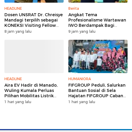
HEADLINE
Berita
Dosen UNSRAT Dr. Chreisye
Angkat Tema
Mandagi terpilih sebagai
Profesionalisme Wartawan
KONEKSI Visiting Fellow
IWO Berdampak Bagi
2026 di Australia
Kebaikan Bangsa, Ini
8 jam yang lalu
9 jam yang lalu
Rangkaian HUT IWO ke-14
HEADLINE
HUMANIORA
Aira EV Hadir di Manado,
FIFGROUP Peduli, Salurkan
Wuling Kumala Perluas
Bantuan Sosial di Sela
Pilihan Mobilitas Listrik
Hajatan FIFGROUP Cabang
untuk Masyarakat Sulawesi
Bitung
1 hari yang lalu
1 hari yang lalu
Utara