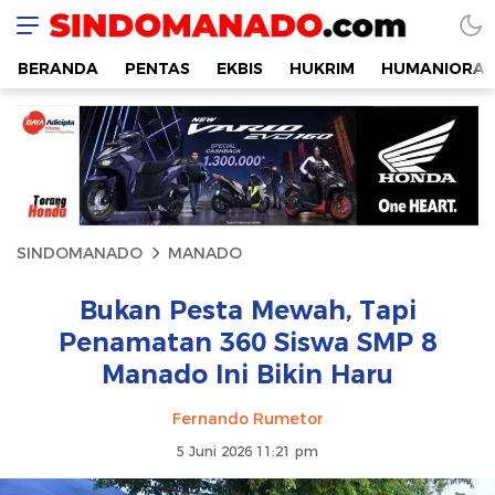
SINDOMANADO
Informatif dan Edukatif
BERANDA
PENTAS
EKBIS
HUKRIM
HUMANIORA
SINDOMANADO
MANADO
Bukan Pesta Mewah, Tapi
Penamatan 360 Siswa SMP 8
Manado Ini Bikin Haru
Fernando Rumetor
5 Juni 2026 11:21 pm