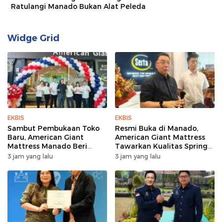
Ratulangi Manado Bukan Alat Peleda
Widge Grid
EKBIS
EKBIS
Sambut Pembukaan Toko
Resmi Buka di Manado,
Baru, American Giant
American Giant Mattress
Mattress Manado Beri
Tawarkan Kualitas Spring
Promo Hemat Jutaan
Bed Premium
3 jam yang lalu
3 jam yang lalu
Rupiah