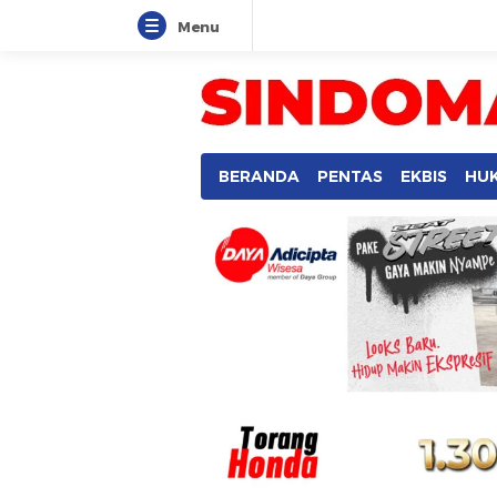
Menu
SINDOMANADO
Informatif dan Edukatif
BERANDA
PENTAS
EKBIS
HU