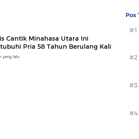
Pos 
#1
s Cantik Minahasa Utara Ini
tubuhi Pria 58 Tahun Berulang Kali
#2
n yang lalu
#3
#4