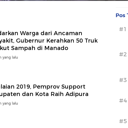
Pos 
#1
darkan Warga dari Ancaman
yakit, Gubernur Kerahkan 50 Truk
kut Sampah di Manado
#2
n yang lalu
#3
ilaian 2019, Pemprov Support
upaten dan Kota Raih Adipura
#4
n yang lalu
#5