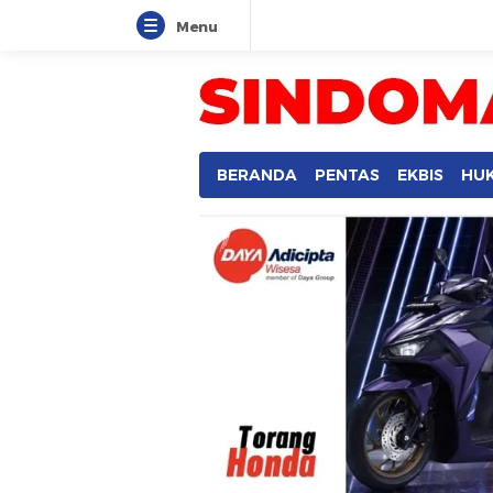
Menu
SINDOMANADO
Informatif dan Edukatif
BERANDA
PENTAS
EKBIS
HU