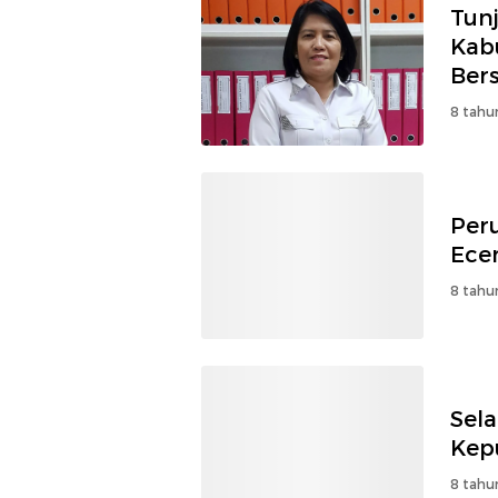
Tun
Kab
Bers
8 tahu
Per
Ece
8 tahu
Sel
Kep
8 tahu