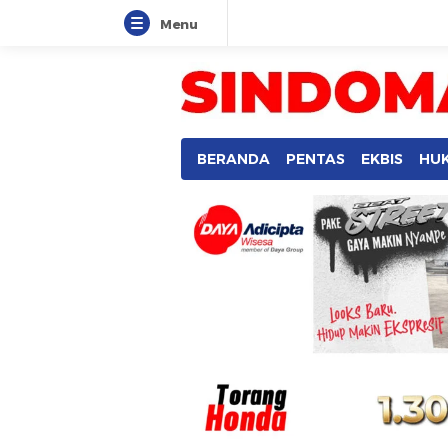
Menu
SINDOMANADO
Informatif dan Edukatif
BERANDA
PENTAS
EKBIS
HU