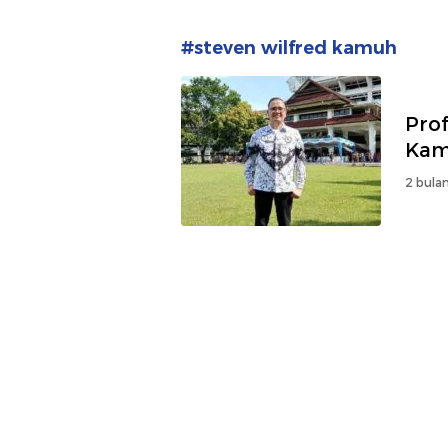
#steven wilfred kamuh
Prof
Ka
2 bulan