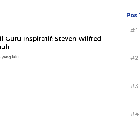
Pos 
#1
il Guru Inspiratif: Steven Wilfred
muh
#2
 yang lalu
#3
#4