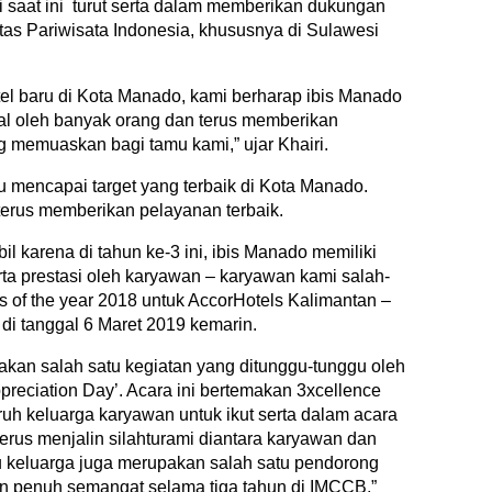
i saat ini turut serta dalam memberikan dukungan
itas Pariwisata Indonesia, khususnya di Sulawesi
el baru di Kota Manado, kami berharap ibis Manado
al oleh banyak orang dan terus memberikan
memuaskan bagi tamu kami,” ujar Khairi.
mencapai target yang terbaik di Kota Manado.
erus memberikan pelayanan terbaik.
l karena di tahun ke-3 ini, ibis Manado memiliki
serta prestasi oleh karyawan – karyawan kami salah-
ts of the year 2018 untuk AccorHotels Kalimantan –
di tanggal 6 Maret 2019 kemarin.
kan salah satu kegiatan yang ditunggu-tunggu oleh
reciation Day’. Acara ini bertemakan 3xcellence
h keluarga karyawan untuk ikut serta dalam acara
 terus menjalin silahturami diantara karyawan dan
tu keluarga juga merupakan salah satu pendorong
an penuh semangat selama tiga tahun di IMCCB,”