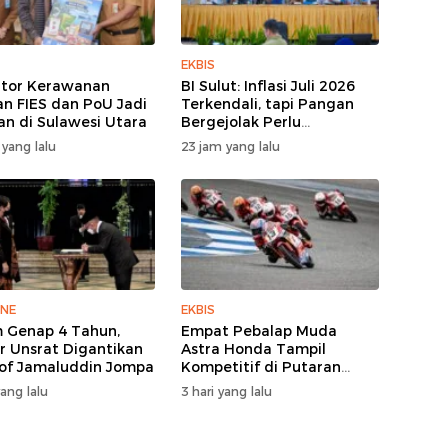
EKBIS
ator Kerawanan
BI Sulut: Inflasi Juli 2026
n FIES dan PoU Jadi
Terkendali, tapi Pangan
an di Sulawesi Utara
Bergejolak Perlu
Diwaspadai
 yang lalu
23 jam yang lalu
INE
EKBIS
 Genap 4 Tahun,
Empat Pebalap Muda
r Unsrat Digantikan
Astra Honda Tampil
rof Jamaluddin Jompa
Kompetitif di Putaran
Kedua Idemitsu Moto4
yang lalu
3 hari yang lalu
Asia Cup 2026