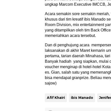
ungkap Marcom Executive IMCCB, Jen
Acara semakin sore semakin meriah, 
khusus dari tim kreatif ibis Manado s
Room Division, mix entertainment ya
yang ditampilkan oleh tim Back Offic
memeriahkan acara tersebut.
Dan di penghujung acara mempersem
laksanakan di akhir Maret kemarin u
pertama, tarian daerah Minahasa, ta
Banyak hadiah yang siapkan, mulai d
voucher menginap di hotel-hotel Kota
es. Gian, salah satu yang memenang
bisa mendapat granprize. Beliau men
sajow)
Afif Khairi
ibis Manado
Jenife