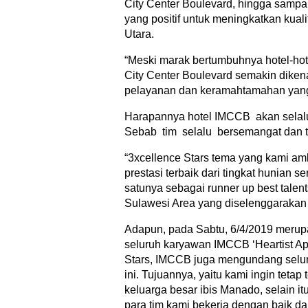
City Center Boulevard, hingga sampa
yang positif untuk meningkatkan kual
Utara.
“Meski marak bertumbuhnya hotel-hot
City Center Boulevard semakin diken
pelayanan dan keramahtamahan yang 
Harapannya hotel IMCCB akan selalu 
Sebab tim selalu bersemangat dan t
“3xcellence Stars tema yang kami ambi
prestasi terbaik dari tingkat hunian 
satunya sebagai runner up best talen
Sulawesi Area yang diselenggarakan 
Adapun, pada Sabtu, 6/4/2019 merupa
seluruh karyawan IMCCB ‘Heartist App
Stars, IMCCB juga mengundang seluru
ini. Tujuannya, yaitu kami ingin tetap
keluarga besar ibis Manado, selain i
para tim kami bekerja dengan baik d