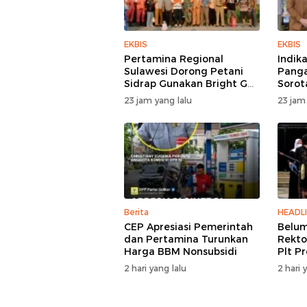
EKBIS
EKBIS
Pertamina Regional
Indik
Sulawesi Dorong Petani
Panga
Sidrap Gunakan Bright Gas
Sorot
untuk Pompa Irigasi
23 jam yang lalu
23 jam
Berita
HEADL
CEP Apresiasi Pemerintah
Belum
dan Pertamina Turunkan
Rekto
Harga BBM Nonsubsidi
Plt P
2 hari yang lalu
2 hari 