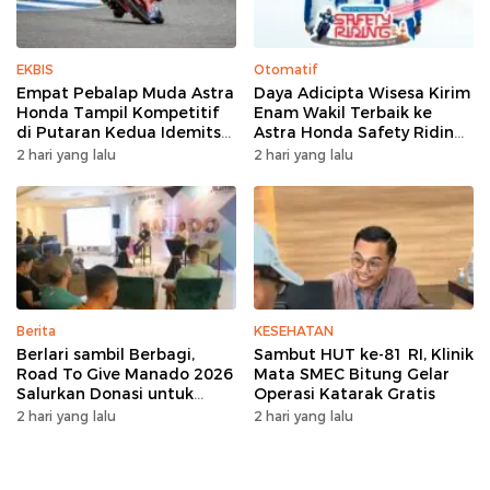
EKBIS
Otomatif
Empat Pebalap Muda Astra
Daya Adicipta Wisesa Kirim
Honda Tampil Kompetitif
Enam Wakil Terbaik ke
di Putaran Kedua Idemitsu
Astra Honda Safety Riding
Moto4 Asia Cup 2026
Competition 2026
2 hari yang lalu
2 hari yang lalu
Berita
KESEHATAN
Berlari sambil Berbagi,
Sambut HUT ke-81 RI, Klinik
Road To Give Manado 2026
Mata SMEC Bitung Gelar
Salurkan Donasi untuk
Operasi Katarak Gratis
Panti Asuhan dan Yayasan
2 hari yang lalu
2 hari yang lalu
Anak