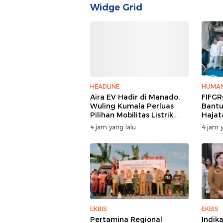
Widge Grid
HEADLINE
HUMAN
Aira EV Hadir di Manado,
FIFGR
Wuling Kumala Perluas
Bantu
Pilihan Mobilitas Listrik
Hajat
untuk Masyarakat Sulawesi
Bitun
4 jam yang lalu
4 jam y
Utara
EKBIS
EKBIS
Pertamina Regional
Indik