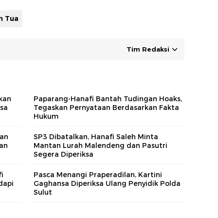
m Tua
Tim Redaksi
kan
Paparang-Hanafi Bantah Tudingan Hoaks,
sa
Tegaskan Pernyataan Berdasarkan Fakta
Hukum
ran
SP3 Dibatalkan, Hanafi Saleh Minta
kan
Mantan Lurah Malendeng dan Pasutri
Segera Diperiksa
i
Pasca Menangi Praperadilan, Kartini
dapi
Gaghansa Diperiksa Ulang Penyidik Polda
Sulut