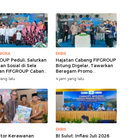
IORA
EKBIS
OUP Peduli, Salurkan
Hajatan Cabang FIFGROUP
an Sosial di Sela
Bitung Digelar, Tawarkan
an FIFGROUP Cabang
Beragam Promo
g
Pembiayaan untuk Warga
ang lalu
4 jam yang lalu
EKBIS
ator Kerawanan
BI Sulut: Inflasi Juli 2026