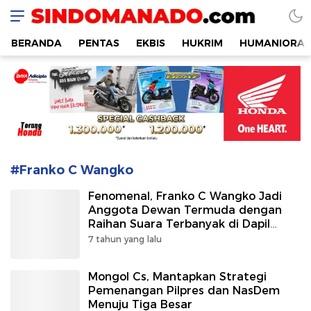
SINDOMANADO
Informatif dan Edukatif
BERANDA
PENTAS
EKBIS
HUKRIM
HUMANIORA
#Franko C Wangko
Fenomenal, Franko C Wangko Jadi
Anggota Dewan Termuda dengan
Raihan Suara Terbanyak di Dapil
Neraka Sario-Malalayang
7 tahun yang lalu
Mongol Cs, Mantapkan Strategi
Pemenangan Pilpres dan NasDem
Menuju Tiga Besar