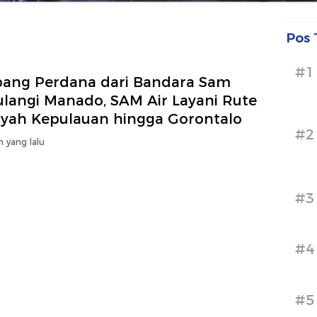
Pos 
#1
bang Perdana dari Bandara Sam
ulangi Manado, SAM Air Layani Rute
ayah Kepulauan hingga Gorontalo
#2
n yang lalu
#3
#4
#5