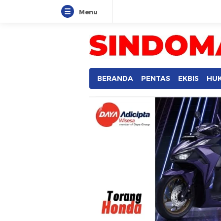
Menu
SINDOMANADO
Informatif dan Edukatif
BERANDA
PENTAS
EKBIS
HU