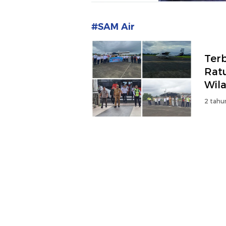
#SAM Air
Ter
Rat
Wil
2 tahu